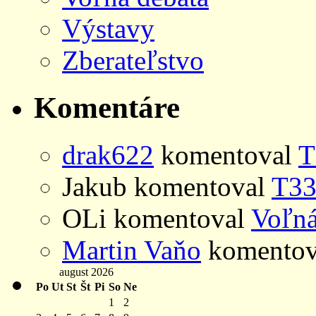
Výstavy
Zberateľstvo
Komentáre
drak622
komentoval
T
Jakub
komentoval
T33
OLi
komentoval
Voľná
Martin Vaňo
komento
august 2026
Po
Ut
St
Št
Pi
So
Ne
1
2