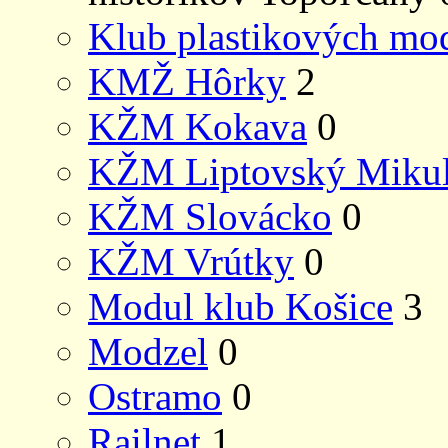
Klub plastikových mo
KMŽ Hôrky
2
KŽM Kokava
0
KŽM Liptovský Mikul
KŽM Slovácko
0
KŽM Vrútky
0
Modul klub Košice
3
Modzel
0
Ostramo
0
Railnet
1