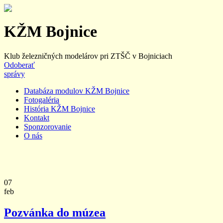
KŽM Bojnice
Klub železničných modelárov pri ZTŠČ v Bojniciach
Odoberať
správy
Databáza modulov KŽM Bojnice
Fotogaléria
História KŽM Bojnice
Kontakt
Sponzorovanie
O nás
07
feb
Pozvánka do múzea