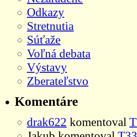
Odkazy
Stretnutia
Súťaže
Voľná debata
Výstavy
Zberateľstvo
Komentáre
drak622
komentoval
T
Jakub
komentoval
T33