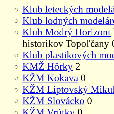
Klub leteckých model
Klub lodných modelár
Klub Modrý Horizont
historikov Topoľčany 
Klub plastikových mo
KMŽ Hôrky
2
KŽM Kokava
0
KŽM Liptovský Mikul
KŽM Slovácko
0
KŽM Vrútky
0