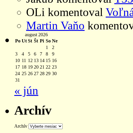
OLi
komentoval
Voľná
Martin Vaňo
komento
august 2026
Po
Ut
St
Št
Pi
So
Ne
1
2
3
4
5
6
7
8
9
10
11
12
13
14
15
16
17
18
19
20
21
22
23
24
25
26
27
28
29
30
31
« jún
Archív
Archív