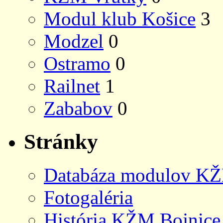
Modul klub Košice
3
Modzel
0
Ostramo
0
Railnet
1
Zababov
0
Stránky
Databáza modulov KŽ
Fotogaléria
História KŽM Bojnice