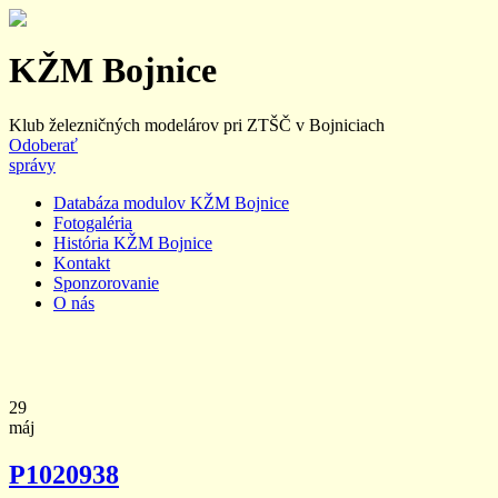
KŽM Bojnice
Klub železničných modelárov pri ZTŠČ v Bojniciach
Odoberať
správy
Databáza modulov KŽM Bojnice
Fotogaléria
História KŽM Bojnice
Kontakt
Sponzorovanie
O nás
29
máj
P1020938