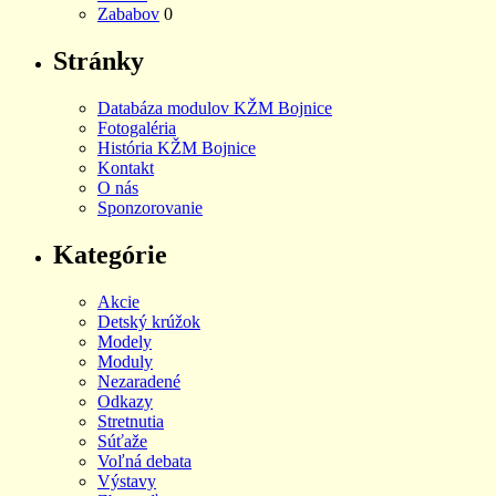
Zababov
0
Stránky
Databáza modulov KŽM Bojnice
Fotogaléria
História KŽM Bojnice
Kontakt
O nás
Sponzorovanie
Kategórie
Akcie
Detský krúžok
Modely
Moduly
Nezaradené
Odkazy
Stretnutia
Súťaže
Voľná debata
Výstavy