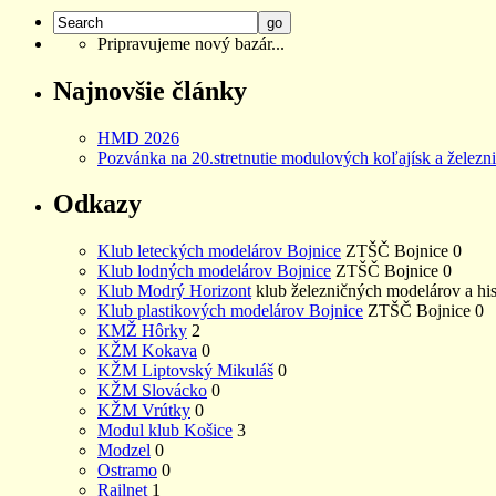
Pripravujeme nový bazár...
Najnovšie články
HMD 2026
Pozvánka na 20.stretnutie modulových koľajísk a železn
Odkazy
Klub leteckých modelárov Bojnice
ZTŠČ Bojnice 0
Klub lodných modelárov Bojnice
ZTŠČ Bojnice 0
Klub Modrý Horizont
klub železničných modelárov a hi
Klub plastikových modelárov Bojnice
ZTŠČ Bojnice 0
KMŽ Hôrky
2
KŽM Kokava
0
KŽM Liptovský Mikuláš
0
KŽM Slovácko
0
KŽM Vrútky
0
Modul klub Košice
3
Modzel
0
Ostramo
0
Railnet
1