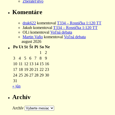
Zberateľstvo
Komentáre
drak622
komentoval
T334 – Rosnička 1:120 TT
Jakub
komentoval
T334 – Rosnička 1:120 TT
OLi
komentoval
Voľná debata
Martin Vaňo
komentoval
Voľná debata
august 2026
Po
Ut
St
Št
Pi
So
Ne
1
2
3
4
5
6
7
8
9
10
11
12
13
14
15
16
17
18
19
20
21
22
23
24
25
26
27
28
29
30
31
« jún
Archív
Archív